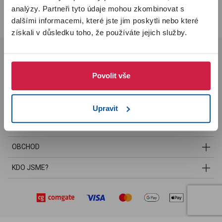
úrovni
SILVER
. Pokud jste byli v předchozím Imunoklubu
VIP
PŘIHLÁSIT SE
analýzy. Partneři tyto údaje mohou zkombinovat s
členem
, automaticky jsme vás zařadili do úrovně
GOLD
. Více
dalšími informacemi, které jste jim poskytli nebo které
informací najdete
v sekci Imunoklub
.
získali v důsledku toho, že používáte jejich služby.
Rozumím
Povolit vše
Sledujte nás:
youtube
instagram
facebook
Upravit
+421 911 184 057
info@imunoklub.cz
OBCHOD
KDO JSME?