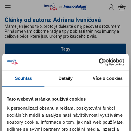
čit na obsah
Menu
Přihlášení
Košík
Články od autora:
Adriana Ivaničová
Máme jen jedno tělo, proto je důležité o něj pečovat s rozumem.
Přinášíme vám odborné rady a tipy z oblasti tréninku imunity a
celkové péče, které jsou určeny pro každého z vás.
Tagy
Žádný blogový článek nesplňuje požadavky vašeho filtru.
Zrušit včechny filtri
Souhlas
Detaily
Více o cookies
Pridaj sa k nám
Upozornění pro zákazníky
Tato webová stránka používá cookies
K personalizaci obsahu a reklam, poskytování funkcí
Milí zákazníci, spustili jsme pro vás
nový Imunoklub
. Kódy z
Souhlasím se
zpracováním osobních údajů
v souvislosti se
krabiček už není potřeba zadávat – body za nákup se vám
sociálních médií a analýze naší návštěvnosti využíváme
zasíláním newsletteru.
*
automaticky připíší po zaplacení objednávky. Body ze starého
soubory cookie. Informace o tom, jak náš web používáte,
Imunoklubu se do nového nepřenášejí a začínají se sbírat od
začátku. Po registraci nebo po prvním přihlášení začínáte na
sdílíme se svými partnery pro sociální média, inzerci a