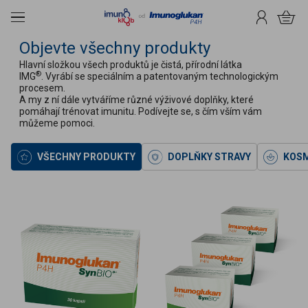
čit na obsah
Menu
Přihlášení
Košík
Objevte všechny produkty
Hlavní složkou všech produktů je čistá, přírodní látka
®
IMG
. Vyrábí se speciálním a patentovaným technologickým
procesem.
A my z ní dále vytváříme různé výživové doplňky, které
pomáhají trénovat imunitu. Podívejte se, s čím vším vám
můžeme pomoci.
VŠECHNY PRODUKTY
DOPLŇKY STRAVY
KOSM