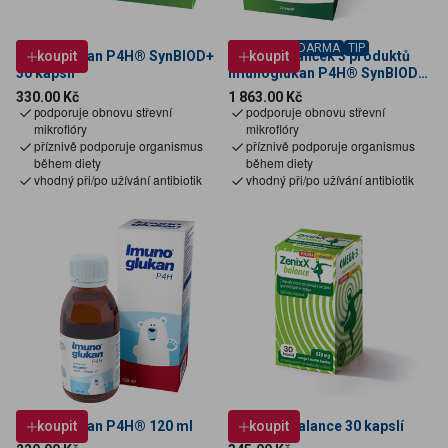
TIP
DOPRAVA ZDARMA
TIP
Imunoglukan P4H® SynBIOD+
koupit
Výhodný balíček 3 produktů
koupit
30 kapslí
Imunoglukan P4H® SynBIOD+
70 kapslí
Cena
Cena
330.00 Kč
1 863.00 Kč
odporuje obnovu střevní
p
odporuje obnovu střevní
p
mikroflóry
mikroflóry
p
říznivě podporuje organismus
příznivě podporuje organismus
během diety
během diety
v
hodný při/po užívání antibiotik
vhodný při/po užívání antibiotik
PRO DĚTI
Imunoglukan P4H® 120 ml
koupit
ZenixX® Balance 30 kapslí
koupit