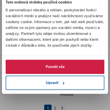
Upozornění pro zákazníky
sklonem k atopii
Tato webová stránka používá cookies
zvýšení elasticity pokožky
K personalizaci obsahu a reklam, poskytování funkcí
Milí zákazníci, spustili jsme pro vás
nový Imunoklub
. Kódy z
krabiček už není potřeba zadávat – body za nákup se vám
sociálních médií a analýze naší návštěvnosti využíváme
automaticky připíší po zaplacení objednávky. Body ze starého
soubory cookie. Informace o tom, jak náš web používáte,
Imunoklubu se do nového nepřenášejí a začínají se sbírat od
začátku. Po registraci nebo po prvním přihlášení začínáte na
sdílíme se svými partnery pro sociální média, inzerci a
úrovni
SILVER
. Pokud jste byli v předchozím Imunoklubu
VIP
analýzy. Partneři tyto údaje mohou zkombinovat s
členem
, automaticky jsme vás zařadili do úrovně
GOLD
. Více
dalšími informacemi, které jste jim poskytli nebo které
informací najdete
v sekci Imunoklub
.
získali v důsledku toho, že používáte jejich služby.
Rozumím
PRO DĚTI
ZenixX® Vital 30 kapslí
koupit
Imunoglukan P4H® 250 ml
koupit
Povolit vše
Cena
Cena
305.00 Kč
370.00 Kč
přispívá k normální činnosti srdce
v
období zvýšených nároků na
organismus
vysoce koncentrované omega-3
podpora při fyzické a psychické
mastné kyseliny DHA a EPA
Upravit
zátěži
neobsahuje nepotřebné a
dávkování podle tělesné
škodlivé tuky
hmotnosti
1
2
3