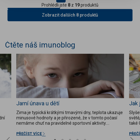
Prohlédli jste
8
z
19
produktů
Zobrazit dalších 8 produktů
Čtěte náš imunoblog
Jarní únava u dětí
Jak 
u
Zima je typická krátkými tmavými dny, teplota ukazuje
Slyše
dní
minusové hodnoty a je přirozené, že v tomto počasí
světě
nemáme chuť na pravidelné sportovní aktivity.
také 
e,
Nedostatek pohybu a kaloričtější jídla na talíři, méně
či rod
oce
ovoce a zeleniny, jídla chudá na vitamíny, minerály a
stříd
PŘEČÍST VÍCE
PŘEČÍ
vlákninu mohou způsobit...
zasyce