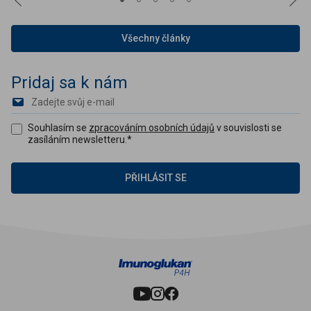
Všechny články
Pridaj sa k nám
Souhlasím se
zpracováním osobních údajů
v souvislosti se
zasíláním newsletteru.
*
PŘIHLÁSIT SE
Sledujte nás:
youtube
instagram
facebook