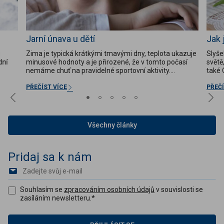
Jarní únava u dětí
Jak 
u
Zima je typická krátkými tmavými dny, teplota ukazuje
Slyše
dní
minusové hodnoty a je přirozené, že v tomto počasí
světě
nemáme chuť na pravidelné sportovní aktivity.
také 
e,
Nedostatek pohybu a kaloričtější jídla na talíři, méně
či rod
oce
ovoce a zeleniny, jídla chudá na vitamíny, minerály a
stříd
PŘEČÍST VÍCE
PŘEČÍ
vlákninu mohou způsobit...
zasyce
Všechny články
Pridaj sa k nám
Souhlasím se
zpracováním osobních údajů
v souvislosti se
zasíláním newsletteru.
*