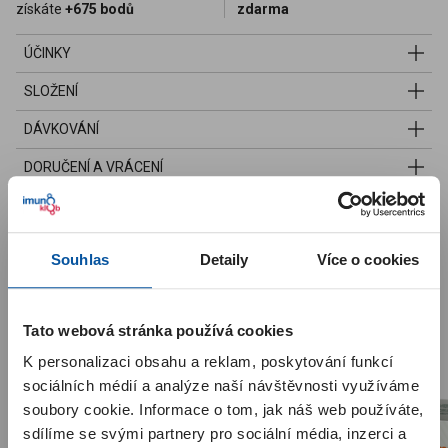
získáte
+675 bodů
zdarma
ÚČINKY
SLOŽENÍ
DÁVKOVÁNÍ
DORUČENÍ A VRÁCENÍ
Podívejte se také na naše další
Souhlas
Detaily
Více o cookies
produkty
Upozornění pro zákazníky
Tato webová stránka používá cookies
K personalizaci obsahu a reklam, poskytování funkcí
Milí zákazníci, spustili jsme pro vás
nový Imunoklub
. Kódy z
krabiček už není potřeba zadávat – body za nákup se vám
sociálních médií a analýze naší návštěvnosti využíváme
automaticky připíší po zaplacení objednávky. Body ze starého
soubory cookie. Informace o tom, jak náš web používáte,
Imunoklubu se do nového nepřenášejí a začínají se sbírat od
začátku. Po registraci nebo po prvním přihlášení začínáte na
sdílíme se svými partnery pro sociální média, inzerci a
úrovni
SILVER
. Pokud jste byli v předchozím Imunoklubu
VIP