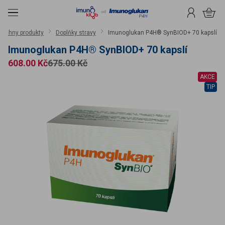
čit na obsah
Menu
Přihlášení
Košík
šechny produkty
Doplňky stravy
Imunoglukan P4H® SynBIOD+ 70 kapslí
Imunoglukan P4H® SynBIOD+ 70 kapslí
Cena
608.00 Kč
675.00 Kč
AKCE
TIP