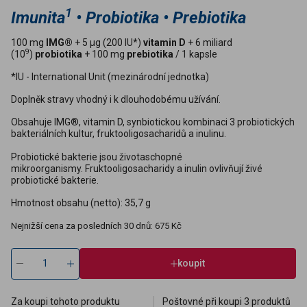
1
Imunita
• Probiotika • Prebiotika
100 mg
IMG®
+ 5 µg (200 IU*)
vitamin D
+ 6 miliard
9
(10
)
probiotika
+ 100 mg
prebiotika
/ 1 kapsle
*IU - International Unit (mezinárodní jednotka)
Doplněk stravy vhodný i k dlouhodobému užívání.
Obsahuje IMG®, vitamin D, synbiotickou kombinaci 3 probiotických
bakteriálních kultur, fruktooligosacharidů a inulinu.
Probiotické bakterie jsou životaschopné
mikroorganismy. Fruktooligosacharidy a inulin ovlivňují živé
probiotické bakterie.
Hmotnost obsahu (netto): 35,7 g
Nejnižší cena za posledních 30 dnů: 675 Kč
koupit
Za koupi tohoto produktu
Poštovné při koupi 3 produktů