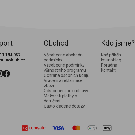
port
Obchod
Kdo jsme?
11 184 057
Všeobecné obchodní
Náš příběh
imunoklub.cz
podmínky
Imunoblog
Všeobecné podmínky
Poradna
věrnostního programu
Kontakt
Ochrana osobních údajů
te nás:
e
stagram
facebook
Vrácení a reklamace
zboží
Odstoupení od smlouvy
Možnosti platby a
doručení
Často kladené dotazy