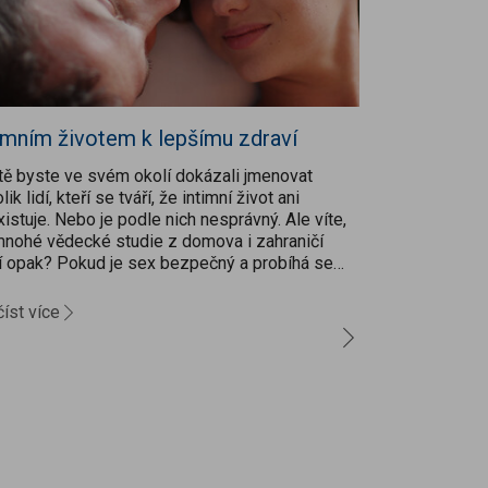
imním životem k lepšímu zdraví
Proč je vit
itě byste ve svém okolí dokázali jmenovat
Vitamín D je p
lik lidí, kteří se tváří, že intimní život ani
vitamínů pro l
istuje. Nebo je podle nich nesprávný. Ale víte,
skutečně širo
mnohé vědecké studie z domova i zahraničí
vápníku a fosf
dí opak? Pokud je sex bezpečný a probíhá se
pevných kostí.
hlasem všech zúčastněných, může dokonce...
fungování imun
íst více
Přečíst více