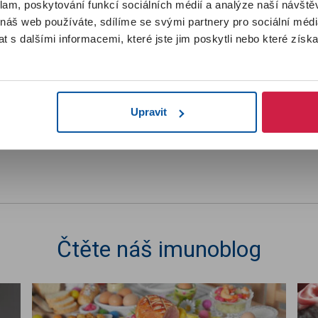
šení začínáte na úrovni
SILVER
. Pokud jste byli v předchozím
klam, poskytování funkcí sociálních médií a analýze naší návšt
klubu
VIP členem
, automaticky jsme vás zařadili do úrovně
GOL
 náš web používáte, sdílíme se svými partnery pro sociální média
informací najdete
v sekci Imunoklub
1
2
.
 s dalšími informacemi, které jste jim poskytli nebo které získa
Prohlédli jste
8
z
11
produktů
Zobrazit další 3 produkty
Rozumím
Upravit
Čtěte náš imunoblog