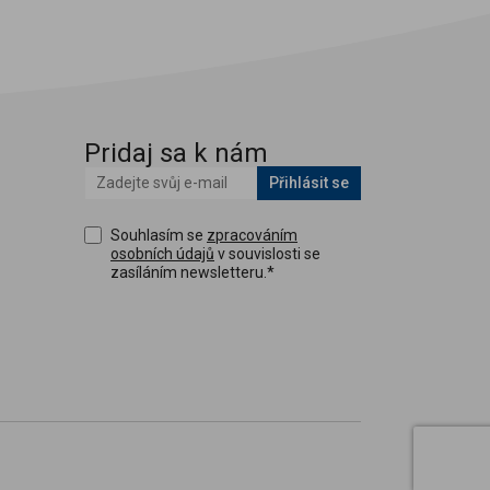
Pridaj sa k nám
Přihlásit se
Souhlasím se
zpracováním
osobních údajů
v souvislosti se
zasíláním newsletteru.
*