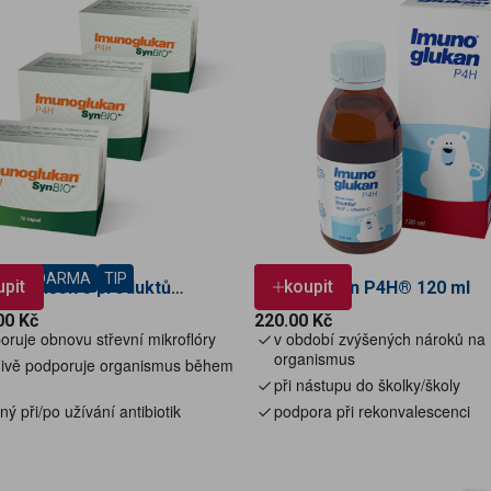
AVA ZDARMA
TIP
PRO DĚTI
upit
koupit
ý balíček 3 produktů
Imunoglukan P4H® 120 ml
glukan P4H® SynBIOD+ 70
Cena
00 Kč
220.00 Kč
oruje obnovu střevní mikroflóry
v
období zvýšených nároků na
organismus
nivě podporuje organismus během
při nástupu do školky/školy
ý při/po užívání antibiotik
podpora při rekonvalescenci