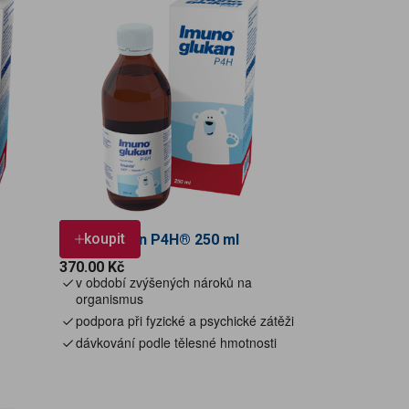
PRO DĚTI
koupit
Imunoglukan P4H® 250 ml
Cena
370.00 Kč
v
období zvýšených nároků na
organismus
podpora při fyzické a psychické zátěži
dávkování podle tělesné hmotnosti