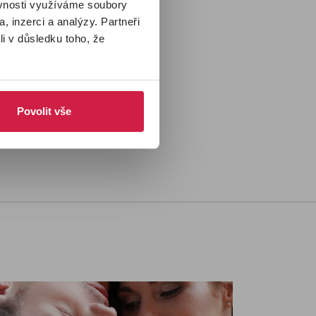
ěvnosti využíváme soubory
D
.
, inzerci a analýzy. Partneři
li v důsledku toho, že
Povolit vše