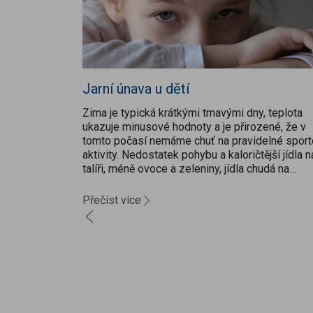
Jarní únava u dětí
Zima je typická krátkými tmavými dny, teplota
ukazuje minusové hodnoty a je přirozené, že v
tomto počasí nemáme chuť na pravidelné sport
aktivity. Nedostatek pohybu a kaloričtější jídla n
talíři, méně ovoce a zeleniny, jídla chudá na
vitamíny, minerály a vlákninu mohou způsobit...
Přečíst více