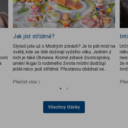
Jak jíst střídmě?
Int
Slyšeli jste už o Modrých zónách? Je to pět míst na
Urč
světě, kde se lidé dožívají vyššího věku. Jedním z
něko
ovní
nich je také Okinawa. Kromě zdravé životosprávy,
neex
a
umění Ikigai či rodinného života místní dodržují
že 
ještě něco: jedí střídmě. Přestanou obědvat ve
tvr
chvíli, kdy jsou na 80 % zasyceni...
sou
Přečíst více
Přeč
Všechny články