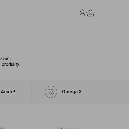
Přihlášení
Košík
0.00 Kč
avání.
 produkty.
Acute!
Omega 3