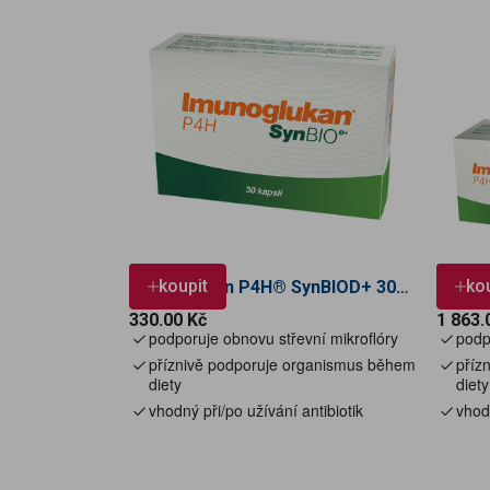
TIP
DOPR
koupit
ko
Imunoglukan P4H® SynBIOD+ 30
Výhodn
kapslí
Imuno
Cena
Cena
330.00 Kč
1 863.
kapslí
odporuje obnovu střevní mikroflóry
p
odp
p
p
říznivě podporuje organismus během
příz
diety
diety
v
hodný při/po užívání antibiotik
vhodn