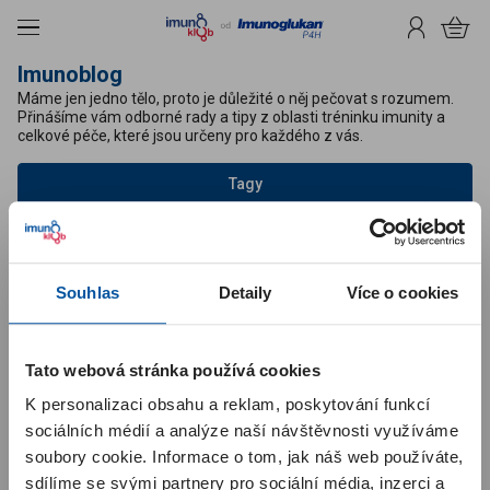
čit na obsah
Menu
Přihlášení
Košík
Imunoblog
Máme jen jedno tělo, proto je důležité o něj pečovat s rozumem.
Přinášíme vám odborné rady a tipy z oblasti tréninku imunity a
celkové péče, které jsou určeny pro každého z vás.
Tagy
Žádný blogový článek nesplňuje požadavky vašeho filtru.
Zrušit včechny filtri
Souhlas
Detaily
Více o cookies
Pridaj sa k nám
Upozornění pro zákazníky
Tato webová stránka používá cookies
K personalizaci obsahu a reklam, poskytování funkcí
Milí zákazníci, spustili jsme pro vás
nový Imunoklub
. Kódy z
Souhlasím se
zpracováním osobních údajů
v souvislosti se
krabiček už není potřeba zadávat – body za nákup se vám
sociálních médií a analýze naší návštěvnosti využíváme
zasíláním newsletteru.
*
automaticky připíší po zaplacení objednávky. Body ze starého
soubory cookie. Informace o tom, jak náš web používáte,
Imunoklubu se do nového nepřenášejí a začínají se sbírat od
začátku. Po registraci nebo po prvním přihlášení začínáte na
sdílíme se svými partnery pro sociální média, inzerci a