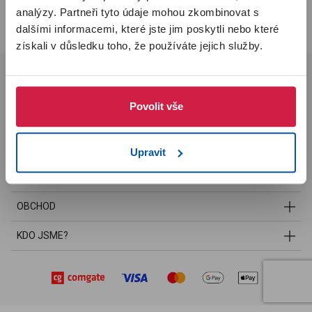
úrovni
SILVER
. Pokud jste byli v předchozím Imunoklubu
VIP
PŘIHLÁSIT SE
analýzy. Partneři tyto údaje mohou zkombinovat s
členem
, automaticky jsme vás zařadili do úrovně
GOLD
. Více
dalšími informacemi, které jste jim poskytli nebo které
informací najdete
v sekci Imunoklub
.
získali v důsledku toho, že používáte jejich služby.
Rozumím
Povolit vše
Sledujte nás:
youtube
instagram
facebook
Upravit
+421 911 184 057
info@imunoklub.cz
OBCHOD
KDO JSME?