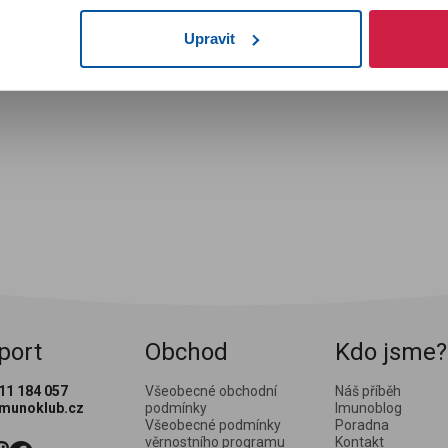
í
ch,
Upravit
í –
i.
port
Obchod
Kdo jsme?
11 184 057
Všeobecné obchodní
Náš příběh
imunoklub.cz
podmínky
Imunoblog
Všeobecné podmínky
Poradna
věrnostního programu
Kontakt