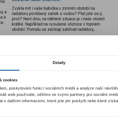
áme
Zvykla mít i vaše babička v zimním období na
by a
radiátoru pověšený sáček s vodou? Ptal jste se jí,
se k
proč? Není divu, na některé situace je i naše století
ce
krátké. Například na vysušené sliznice v topném
období. Pomalu se začínají zahřívat radiátory,
přicházejí večery pod dekou – a s nimi...
Přečíst více
zornění pro zákazníky
Detaily
ákazníci, spustili jsme pro vás
nový Imunoklub
. Kódy z krabiček
potřeba zadávat – body za nákup se vám automaticky připíší po
cení objednávky. Body ze starého Imunoklubu se do nového
á cookies
ášejí a začínají se sbírat od začátku. Po registraci nebo po prvn
šení začínáte na úrovni
SILVER
. Pokud jste byli v předchozím
klam, poskytování funkcí sociálních médií a analýze naší návšt
klubu
VIP členem
, automaticky jsme vás zařadili do úrovně
GOL
 náš web používáte, sdílíme se svými partnery pro sociální média
informací najdete
v sekci Imunoklub
.
 s dalšími informacemi, které jste jim poskytli nebo které získa
Rozumím
í s