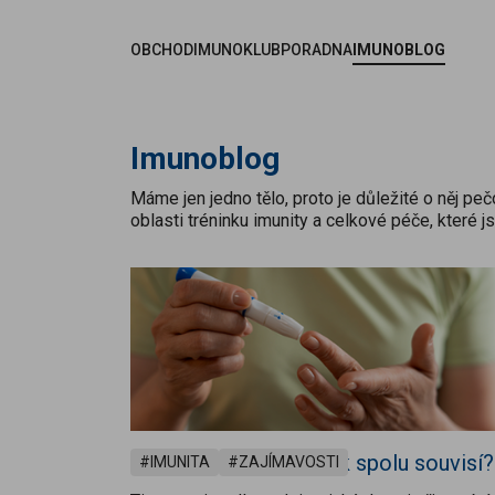
it na obsah
OBCHOD
IMUNOKLUB
PORADNA
IMUNOBLOG
Imunoblog
Máme jen jedno tělo, proto je důležité o něj p
oblasti tréninku imunity a celkové péče, které 
Cukrovka a imunita: jak spolu souvisí?
IMUNITA
ZAJÍMAVOSTI