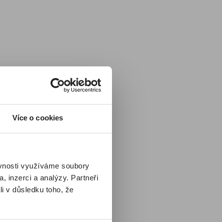
Více o cookies
 už
ím
ěvnosti využíváme soubory
D
.
, inzerci a analýzy. Partneři
li v důsledku toho, že