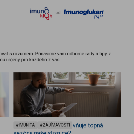
ečovat s rozumem. Přinášíme vám odborné rady a tipy z
jsou určeny pro každého z vás.
Suchý vzduch: Jak ovlivňuje topná
IMUNITA
ZAJÍMAVOSTI
sezóna naše sliznice?