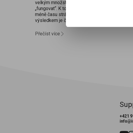
velkým množstvím infekcí. Imunita se teprve uč
„fungovat“. K tomu se přidává pobyt v kolektive
méně času stráveného venku a chladnější počas
výsledkem je častější kontakt s viry a bakteriem
Se vším tím se musí imunitní systém...
Přečíst více
Sup
+421 9
info@